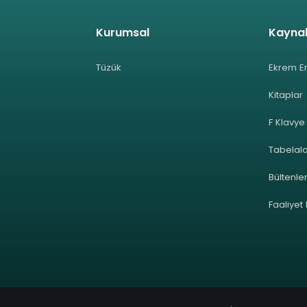
Kurumsal
Kayna
Tüzük
Ekrem E
Kitaplar
F Klavye
Tabelal
Bültenle
Faaliyet