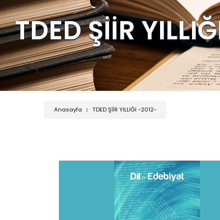
TDED ŞİİR YILLIĞ
Anasayfa
TDED ŞİİR YILLIĞI -2012-