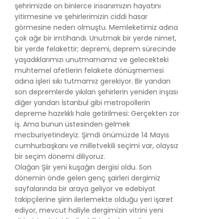
şehrimizde on binlerce insanımızın hayatını
yitirmesine ve şehirlerimizin ciddi hasar
görmesine neden olmuştu. Memleketimiz adına
çok ağır bir imtihandı. Unutmak bir yerde nimet,
bir yerde felakettir; depremi, deprem sürecinde
yaşadıklarımızı unutmamamız ve gelecekteki
muhtemel afetlerin felakete dönüşmemesi
adına işleri sıkı tutmamız gerekiyor. Bir yandan
son depremlerde yıkılan şehirlerin yeniden inşası
diğer yandan İstanbul gibi metropollerin
depreme hazırlıklı hale getirilmesi: Gerçekten zor
iş. Ama bunun üstesinden gelmek
mecburiyetindeyiz. Şimdi önümüzde 14 Mayıs
cumhurbaşkanı ve milletvekili seçimi var, olaysız
bir seçim dönemi diliyoruz.
Olağan Şiir yeni kuşağın dergisi oldu. Son
dönemin önde gelen genç şairleri dergimiz
sayfalarında bir araya geliyor ve edebiyat
takipçilerine şiirin ilerlemekte olduğu yeri işaret
ediyor, mevcut haliyle dergimizin vitrini yeni