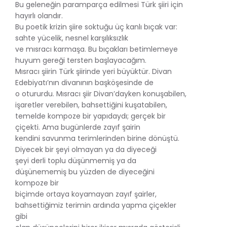
Bu geleneğin paramparça edilmesi Türk şiiri için
hayırlı olandır.
Bu poetik krizin şiire soktuğu üç kanlı bıçak var:
sahte yücelik, nesnel karşılıksızlık
ve mısracı karmaşa. Bu bıçakları betimlemeye
huyum gereği tersten başlayacağım.
Mısracı şiirin Türk şiirinde yeri büyüktür. Divan
Edebiyatı’nın divanının başköşesinde de
o otururdu. Mısracı şiir Divan’dayken konuşabilen,
işaretler verebilen, bahsettiğini kuşatabilen,
temelde kompoze bir yapıdaydı; gerçek bir
çiçekti. Ama bugünlerde zayıf şairin
kendini savunma terimlerinden birine dönüştü.
Diyecek bir şeyi olmayan ya da diyeceği
şeyi derli toplu düşünmemiş ya da
düşünememiş bu yüzden de diyeceğini
kompoze bir
biçimde ortaya koyamayan zayıf şairler,
bahsettiğimiz terimin ardında yapma çiçekler
gibi