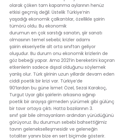
olarak çöken tam kapanma aylarının henüz
etkisi geçmiş değil. Üstelik Türkiye’nin
yaşadığı ekonomik çalkantılar, özellikle şairin
tümörü oldu. Bu ekonomik
durumun en çok sarstığı sanatın, şiir sanatı
olmasının temel sebebi; krizler adamı
şairin ekseriyetle alt orta sınıftan geliyor
oluşudur. Bu durum onu ekonomik krizlerin de
göz bebeği yapar. Ama 2021’in bereketini kaçıran
etkenlerin sadece dışsal olduğunu söylemek
yanlış olur. Türk şiirinin uzun yıllardır devam eden
ciddi poetik bir krizi var. Türkiye’de
90’lardan bu güne İsmet Özel, Sezai Karakoç,
Turgut Uyar gibi şairlerin arkasına sığınıp
poetik bir arayışa girmeden yürümek gibi gülünç
bir tavır ortaya çıktı. Hatta bazılarının 3.
sınıf şair bile olmayanların ardından yürüdüğünü
görüyoruz. Bu durumun sebebi bahsettiğimiz
tavrın gelenekselleşmesidir ve geleneğin
totaliter yanını bize en sert biçimde gösterir.