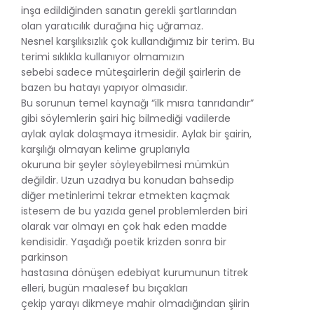
inşa edildiğinden sanatın gerekli şartlarından
olan yaratıcılık durağına hiç uğramaz.
Nesnel karşılıksızlık çok kullandığımız bir terim. Bu
terimi sıklıkla kullanıyor olmamızın
sebebi sadece müteşairlerin değil şairlerin de
bazen bu hatayı yapıyor olmasıdır.
Bu sorunun temel kaynağı “ilk mısra tanrıdandır”
gibi söylemlerin şairi hiç bilmediği vadilerde
aylak aylak dolaşmaya itmesidir. Aylak bir şairin,
karşılığı olmayan kelime gruplarıyla
okuruna bir şeyler söyleyebilmesi mümkün
değildir. Uzun uzadıya bu konudan bahsedip
diğer metinlerimi tekrar etmekten kaçmak
istesem de bu yazıda genel problemlerden biri
olarak var olmayı en çok hak eden madde
kendisidir. Yaşadığı poetik krizden sonra bir
parkinson
hastasına dönüşen edebiyat kurumunun titrek
elleri, bugün maalesef bu bıçakları
çekip yarayı dikmeye mahir olmadığından şiirin