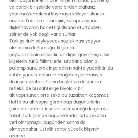
olan düşüncelerini birer ikişer mısrada gösterişli
ve parlak bir şekilde verip birden alakasız
yapı malzemelerini koymaya kalkıyor okurun
önüne. Tabii ki mısracı şiiri, kompozisyonu
dışlamayarak, hak ettiği divana oturtabilen
şairler de yok değil, var olsunlar.
Türk şairinin söyleyecek söz sıkıntısı yaşıyor
olmasının doğurduğu, ki şiirdeki
çoğu sıkıntının anasıdır, bir diğer gayrimeşru ise
klişelerin türlü fiilimsilerle, sıfatlarla allanıp
pullanıp sunularak inşa edilen sahte yüceliktir. Bu
sahte yücelik anlamın muğlaklaştırılmasıyla
da inşa edilebilir. Zihnin boşlukları doldurma
refleksi de bu sahteliğe biyolojik bir
alt yapı sunar, orta zeka bu tuzaktan kaçamaz.
Hatta bu alt yapıyı gören bazı düşünürlerin
şaire bu sahtelik inşasını salık verdiği de görülür
fakat Türk şiirinde bugüne kadar orta zekanın
yeri olmamıştır, bugünden sonra da
olmayacaktır. Üstelik sahte yücelik klişenin
üzerine