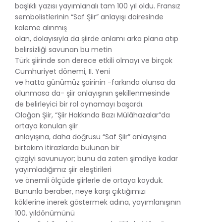
başlıklı yazısı yayımlanalı tam 100 yıl oldu. Fransız
sembolistlerinin “Saf Şiir” anlayışı dairesinde
kaleme alınmış
olan, dolayısıyla da şiirde anlamı arka plana atıp
belirsizliği savunan bu metin
Türk şiirinde son derece etkili olmayı ve birçok
Cumhuriyet dönemi, II. Yeni
ve hatta günümüz şairinin -farkında olunsa da
olunmasa da- şiir anlayışının şekillenmesinde
de belirleyici bir rol oynamayı başardı.
Olağan Şiir, “Şiir Hakkında Bazı Mülâhazalar”da
ortaya konulan şiir
anlayışına, daha doğrusu “Saf Şiir” anlayışına
birtakım itirazlarda bulunan bir
çizgiyi savunuyor; bunu da zaten şimdiye kadar
yayımladığımız şiir eleştirileri
ve önemli ölçüde şiirlerle de ortaya koyduk.
Bununla beraber, neye karşı çıktığımızı
köklerine inerek göstermek adına, yayımlanışının
100. yıldönümünü