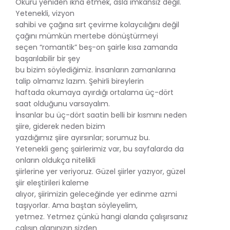
Okuru yeniden ikna etmek, asla imkansız değil.
Yetenekli, vizyon
sahibi ve çağına sırt çevirme kolaycılığını değil
çağını mümkün mertebe dönüştürmeyi
seçen “romantik” beş-on şairle kısa zamanda
başarılabilir bir şey
bu bizim söylediğimiz. İnsanların zamanlarına
talip olmamız lazım. Şehirli bireylerin
haftada okumaya ayırdığı ortalama üç-dört
saat olduğunu varsayalım.
İnsanlar bu üç-dört saatin belli bir kısmını neden
şiire, giderek neden bizim
yazdığımız şiire ayırsınlar; sorumuz bu.
Yetenekli genç şairlerimiz var, bu sayfalarda da
onların oldukça nitelikli
şiirlerine yer veriyoruz. Güzel şiirler yazıyor, güzel
şiir eleştirileri kaleme
alıyor, şiirimizin geleceğinde yer edinme azmi
taşıyorlar. Ama baştan söyleyelim,
yetmez. Yetmez çünkü hangi alanda çalışırsanız
çalışın alanınızın sizden