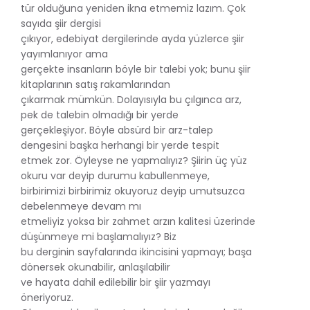
tür olduğuna yeniden ikna etmemiz lazım. Çok
sayıda şiir dergisi
çıkıyor, edebiyat dergilerinde ayda yüzlerce şiir
yayımlanıyor ama
gerçekte insanların böyle bir talebi yok; bunu şiir
kitaplarının satış rakamlarından
çıkarmak mümkün. Dolayısıyla bu çılgınca arz,
pek de talebin olmadığı bir yerde
gerçekleşiyor. Böyle absürd bir arz-talep
dengesini başka herhangi bir yerde tespit
etmek zor. Öyleyse ne yapmalıyız? Şiirin üç yüz
okuru var deyip durumu kabullenmeye,
birbirimizi birbirimiz okuyoruz deyip umutsuzca
debelenmeye devam mı
etmeliyiz yoksa bir zahmet arzın kalitesi üzerinde
düşünmeye mi başlamalıyız? Biz
bu derginin sayfalarında ikincisini yapmayı; başa
dönersek okunabilir, anlaşılabilir
ve hayata dahil edilebilir bir şiir yazmayı
öneriyoruz.