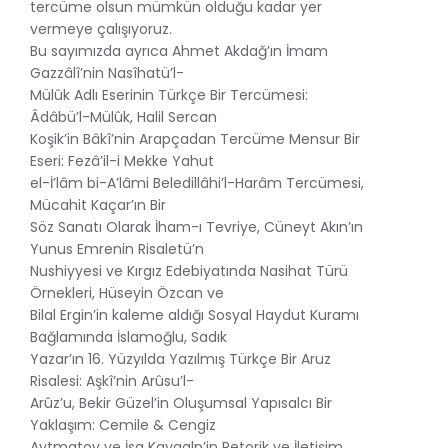
tercüme olsun mümkün olduğu kadar yer
vermeye çalışıyoruz.
Bu sayımızda ayrıca Ahmet Akdağ’ın İmam
Gazzâlî’nin Nasîhatü’l-
Mülûk Adlı Eserinin Türkçe Bir Tercümesi:
Âdâbü’l-Mülûk, Halil Sercan
Koşik’in Bâkî’nin Arapçadan Tercüme Mensur Bir
Eseri: Fezâ’il-i Mekke Yahut
el-İ’lâm bi-A’lâmi Beledillâhi’l-Harâm Tercümesi,
Mücahit Kaçar’ın Bir
Söz Sanatı Olarak İham-ı Tevriye, Cüneyt Akın’ın
Yunus Emrenin Risaletü’n
Nushiyyesi ve Kırgız Edebiyatında Nasihat Türü
Örnekleri, Hüseyin Özcan ve
Bilal Ergin’in kaleme aldığı Sosyal Haydut Kuramı
Bağlamında İslamoğlu, Sadık
Yazar’ın 16. Yüzyılda Yazılmış Türkçe Bir Aruz
Risalesi: Aşkî’nin Arûsu’l-
Arûz’u, Bekir Güzel’in Oluşumsal Yapısalcı Bir
Yaklaşım: Cemile & Cengiz
Aytmatov ve İsa Kayaalp’in Retorik ve İletişim